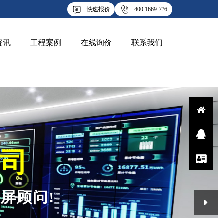
快速报价
400-1669-776
资讯
工程案例
在线询价
联系我们
Q
司
屏顾问!